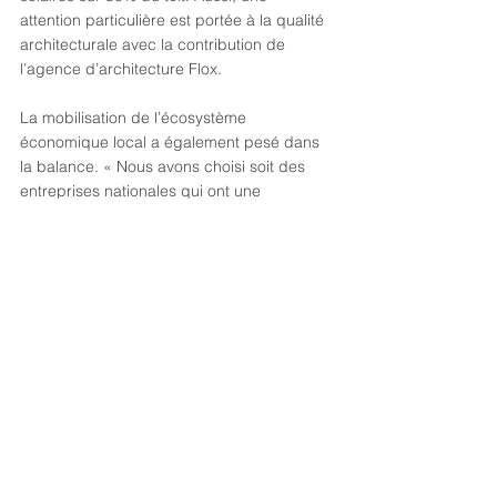
attention particulière est portée à la qualité 
architecturale avec la contribution de 
l’agence d’architecture Flox.
La mobilisation de l’écosystème 
économique local a également pesé dans 
la balance. « Nous avons choisi soit des 
entreprises nationales qui ont une 
implantation à Goussainville, soit des 
entreprises locales pour la charpente, la 
voirie et l’électricité », précise Nicolas 
Gomme.
www.lesechos.fr/pme-regions/ile-de-
france/val-doise-un-nouveau-pole-dactivite-
et-de-logistique-simplante-a-goussainville-
1911518